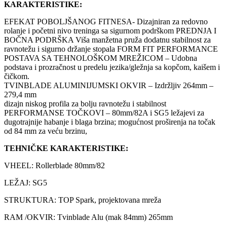
KARAKTERISTIKE:
EFEKAT POBOLJŠANOG FITNESA- Dizajniran za redovno
rolanje i početni nivo treninga sa sigurnom podrškom PREDNJA I
BOČNA PODRŠKA Viša manžetna pruža dodatnu stabilnost za
ravnotežu i sigurno držanje stopala FORM FIT PERFORMANCE
POSTAVA SA TEHNOLOŠKOM MREŽICOM – Udobna
podstava i prozračnost u predelu jezika/gležnja sa kopčom, kaišem i
čičkom.
TVINBLADE ALUMINIJUMSKI OKVIR – Izdržljiv 264mm –
279,4 mm
dizajn niskog profila za bolju ravnotežu i stabilnost
PERFORMANSE TOČKOVI – 80mm/82A i SG5 ležajevi za
dugotrajnije habanje i blaga brzina; mogućnost proširenja na točak
od 84 mm za veću brzinu,
TEHNIČKE KARAKTERISTIKE:
VHEEL: Rollerblade 80mm/82
LEŽAJ: SG5
STRUKTURA: TOP Spark, projektovana mreža
RAM /OKVIR: Tvinblade Alu (mak 84mm) 265mm