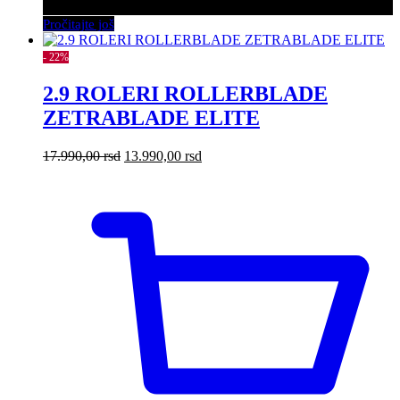
Pročitajte još
- 22%
2.9 ROLERI ROLLERBLADE
ZETRABLADE ELITE
Originalna
Trenutna
17.990,00
rsd
13.990,00
rsd
cena
cena
je
je:
bila:
13.990,00 rsd.
17.990,00 rsd.