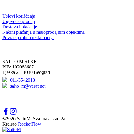
INFORMACIJE ZA KUPCE
Uslovi korišćenja
Ugovor o prodaji
Dostava i plaćanje
Načini plaćanja u maloprodajnim objektima
Povraćaj robe i reklamacija
KONTAKT
SALTO M STKR
PIB: 102068687
Lješka 2, 11030 Beograd
011/3542018
salto_m@verat.net
PRATITE NAS
©2026 SaltoM. Sva prava zadržana.
Kreirao
RocketFlow