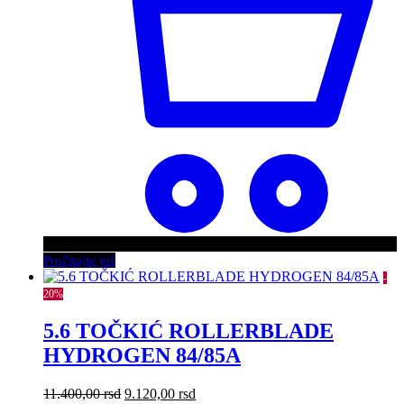
Pročitajte još
-
20%
5.6 TOČKIĆ ROLLERBLADE
HYDROGEN 84/85A
Originalna
Trenutna
11.400,00
rsd
9.120,00
rsd