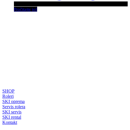
Pročitajte još
SAJT
SHOP
Roleri
SKI oprema
Servis rolera
SKI servis
SKI rental
Kontakt