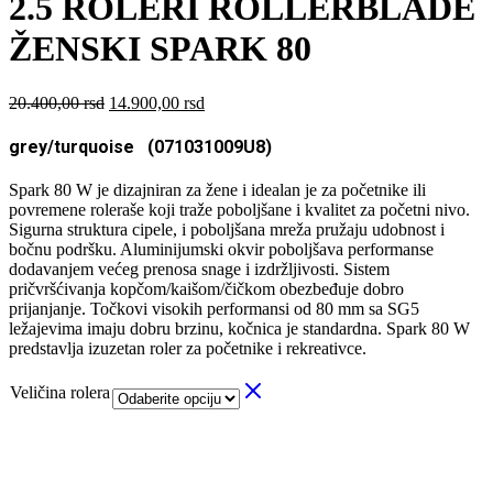
2.5 ROLERI ROLLERBLADE
ŽENSKI SPARK 80
Originalna
Trenutna
20.400,00
rsd
14.900,00
rsd
cena
cena
je
je:
grey/turquoise (071031009U8)
bila:
14.900,00 rsd.
20.400,00 rsd.
Spark 80 W je dizajniran za žene i idealan je za početnike ili
povremene roleraše koji traže poboljšane i kvalitet za početni nivo.
Sigurna struktura cipele, i poboljšana mreža pružaju udobnost i
bočnu podršku. Aluminijumski okvir poboljšava performanse
dodavanjem većeg prenosa snage i izdržljivosti. Sistem
pričvršćivanja kopčom/kaišom/čičkom obezbeđuje dobro
prijanjanje. Točkovi visokih performansi od 80 mm sa SG5
ležajevima imaju dobru brzinu, kočnica je standardna. Spark 80 W
predstavlja izuzetan roler za početnike i rekreativce.
Veličina rolera