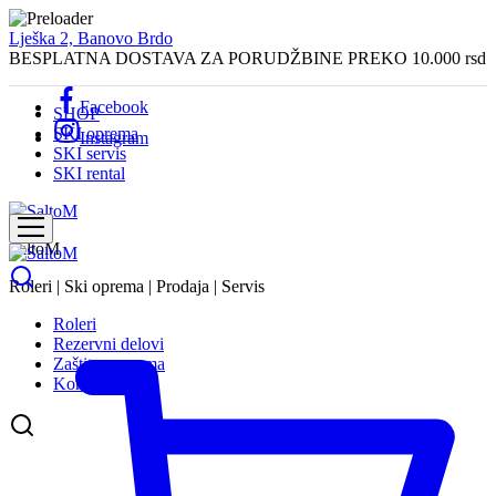
Lješka 2, Banovo Brdo
BESPLATNA DOSTAVA ZA PORUDŽBINE PREKO 10.000 rsd
Facebook
SHOP
SKI oprema
Instagram
SKI servis
SKI rental
SaltoM
Roleri | Ski oprema | Prodaja | Servis
Roleri
Rezervni delovi
Zaštitna oprema
Kontakt