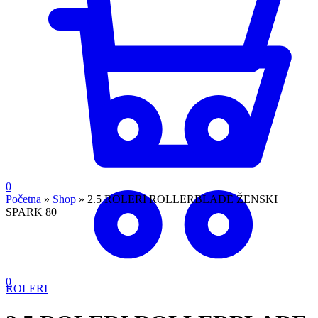
0
Početna
»
Shop
»
2.5 ROLERI ROLLERBLADE ŽENSKI
SPARK 80
- 27%
0
ROLERI