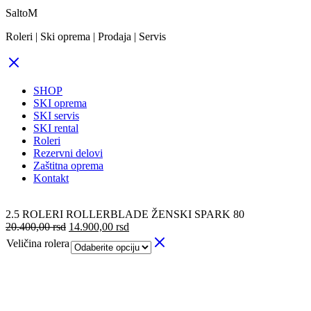
SaltoM
Roleri | Ski oprema | Prodaja | Servis
SHOP
SKI oprema
SKI servis
SKI rental
Roleri
Rezervni delovi
Zaštitna oprema
Kontakt
2.5 ROLERI ROLLERBLADE ŽENSKI SPARK 80
Originalna
Trenutna
20.400,00
rsd
14.900,00
rsd
cena
cena
Veličina rolera
je
je:
bila:
14.900,00 rsd.
20.400,00 rsd.