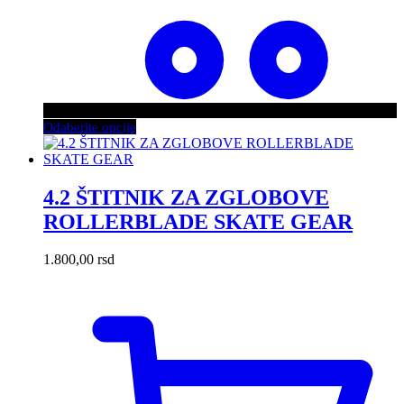
Ovaj
Odaberite opcije
proizvod
ima
više
varijanti.
4.2 ŠTITNIK ZA ZGLOBOVE
Opcije
ROLLERBLADE SKATE GEAR
mogu
biti
izabrane
1.800,00
rsd
na
stranici
proizvoda.