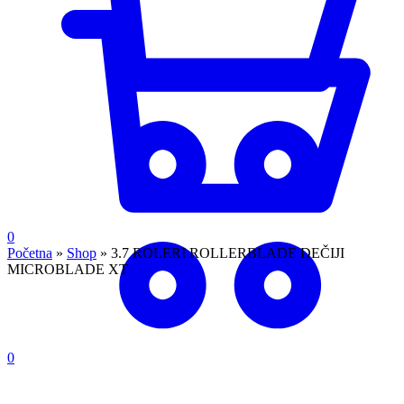
0
Početna
»
Shop
»
3.7 ROLERI ROLLERBLADE DEČIJI
MICROBLADE XT
0