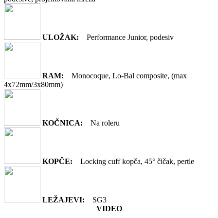
ULOŽAK:
Performance Junior, podesiv
RAM:
Monocoque, Lo-Bal composite, (max
4x72mm/3x80mm)
KOČNICA:
Na roleru
KOPČE:
Locking cuff kopča, 45° čičak, pertle
LEŽAJEVI:
SG3
VIDEO