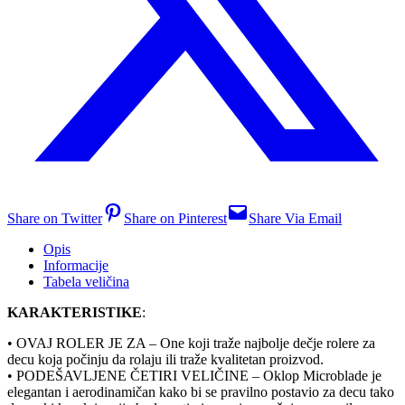
Share on Twitter
Share on Pinterest
Share Via Email
Opis
Informacije
Tabela veličina
KARAKTERISTIKE
:
• OVAJ ROLER JE ZA – One koji traže najbolje dečje rolere za
decu koja počinju da rolaju ili traže kvalitetan proizvod.
• PODEŠAVLJENE ČETIRI VELIČINE – Oklop Microblade je
elegantan i aerodinamičan kako bi se pravilno postavio za decu tako