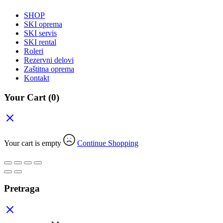
SHOP
SKI oprema
SKI servis
SKI rental
Roleri
Rezervni delovi
Zaštitna oprema
Kontakt
Your Cart
(0)
Your cart is empty
Continue Shopping
Pretraga