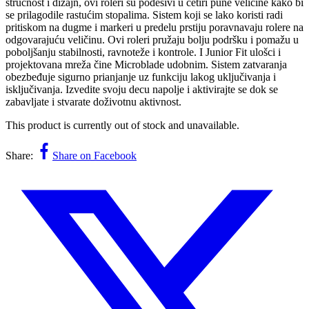
stručnost i dizajn, ovi roleri su podesivi u četiri pune veličine kako bi
se prilagodile rastućim stopalima. Sistem koji se lako koristi radi
pritiskom na dugme i markeri u predelu prstiju poravnavaju rolere na
odgovarajuću veličinu. Ovi roleri pružaju bolju podršku i pomažu u
poboljšanju stabilnosti, ravnoteže i kontrole. I Junior Fit ulošci i
projektovana mreža čine Microblade udobnim. Sistem zatvaranja
obezbeđuje sigurno prianjanje uz funkciju lakog uključivanja i
isključivanja. Izvedite svoju decu napolje i aktivirajte se dok se
zabavljate i stvarate doživotnu aktivnost.
This product is currently out of stock and unavailable.
Share:
Share on Facebook