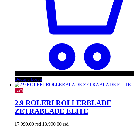
Dodaj u korpu
- 22%
2.9 ROLERI ROLLERBLADE
ZETRABLADE ELITE
Originalna
Trenutna
17.990,00
rsd
13.990,00
rsd
cena
cena
je
je: