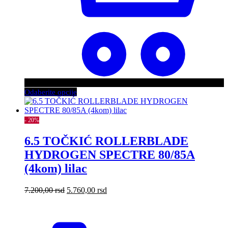
Ovaj
Odaberite opcije
proizvod
ima
više
- 20%
varijanti.
Opcije
6.5 TOČKIĆ ROLLERBLADE
mogu
HYDROGEN SPECTRE 80/85A
biti
izabrane
(4kom) lilac
na
stranici
Originalna
Trenutna
7.200,00
rsd
5.760,00
rsd
proizvoda.
cena
cena
je
je:
bila:
5.760,00 rsd.
7.200,00 rsd.