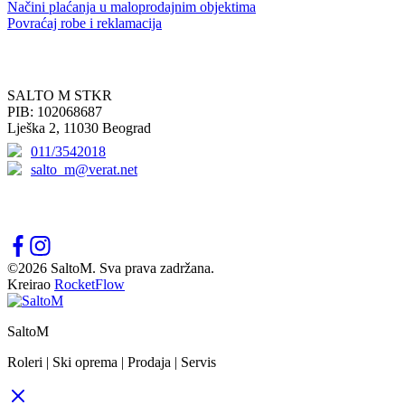
Načini plaćanja u maloprodajnim objektima
Povraćaj robe i reklamacija
KONTAKT
SALTO M STKR
PIB: 102068687
Lješka 2, 11030 Beograd
011/3542018
salto_m@verat.net
PRATITE NAS
©2026 SaltoM. Sva prava zadržana.
Kreirao
RocketFlow
SaltoM
Roleri | Ski oprema | Prodaja | Servis