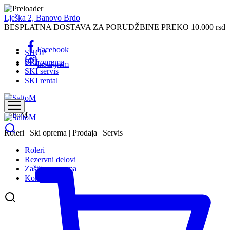
Lješka 2, Banovo Brdo
BESPLATNA DOSTAVA ZA PORUDŽBINE PREKO 10.000 rsd
Facebook
SHOP
SKI oprema
Instagram
SKI servis
SKI rental
SaltoM
Roleri | Ski oprema | Prodaja | Servis
Roleri
Rezervni delovi
Zaštitna oprema
Kontakt