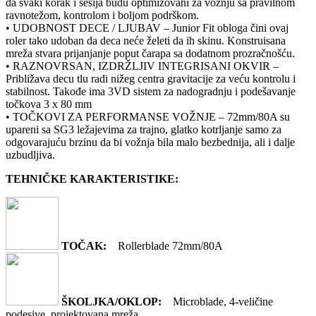
da svaki korak i sesija budu optimizovani za vožnju sa pravilnom
ravnotežom, kontrolom i boljom podrškom.
• UDOBNOST DECE / LJUBAV – Junior Fit obloga čini ovaj
roler tako udoban da deca neće želeti da ih skinu. Konstruisana
mreža stvara prijanjanje poput čarapa sa dodatnom prozračnošću.
• RAZNOVRSAN, IZDRŽLJIV INTEGRISANI OKVIR –
Približava decu tlu radi nižeg centra gravitacije za veću kontrolu i
stabilnost. Takođe ima 3VD sistem za nadogradnju i podešavanje
točkova 3 x 80 mm
• TOČKOVI ZA PERFORMANSE VOŽNJE – 72mm/80A su
upareni sa SG3 ležajevima za trajno, glatko kotrljanje samo za
odgovarajuću brzinu da bi vožnja bila malo bezbednija, ali i dalje
uzbudljiva.
TEHNIČKE KARAKTERISTIKE:
TOČAK:
Rollerblade 72mm/80A
ŠKOLJKA/OKLOP:
Microblade, 4-veličine
podesive, projektovana mreža