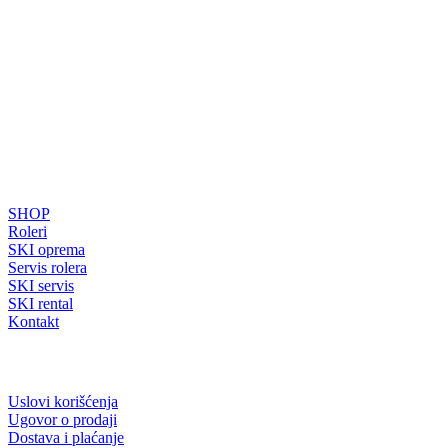
SAJT
SHOP
Roleri
SKI oprema
Servis rolera
SKI servis
SKI rental
Kontakt
INFORMACIJE ZA KUPCE
Uslovi korišćenja
Ugovor o prodaji
Dostava i plaćanje