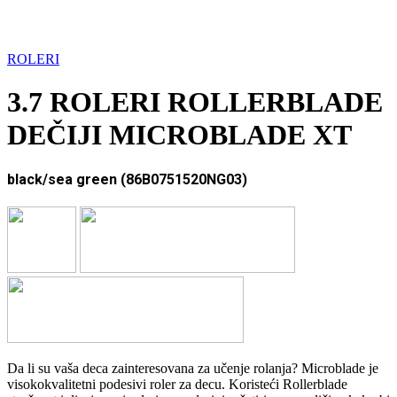
ROLERI
3.7 ROLERI ROLLERBLADE
DEČIJI MICROBLADE XT
black/sea green (86B0751520NG03)
Da li su vaša deca zainteresovana za učenje rolanja? Microblade je
visokokvalitetni podesivi roler za decu. Koristeći Rollerblade