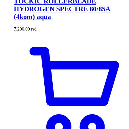
TOČKIĆ ROLLERBLADE
Opcije
HYDROGEN SPECTRE 80/85A
mogu
biti
(4kom) aqua
izabrane
na
7.200,00
rsd
stranici
proizvoda.