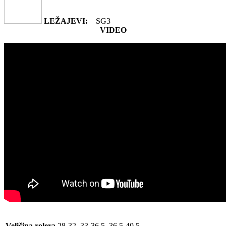
LEŽAJEVI:
SG3
VIDEO
Veličina rolera
28-32, 33-36.5, 36.5-40.5