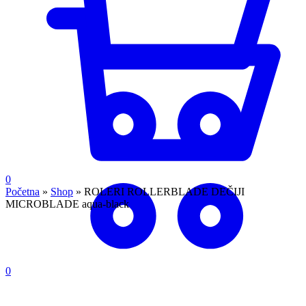
0
Početna
»
Shop
»
ROLERI ROLLERBLADE DEČIJI
MICROBLADE aqua-black
0