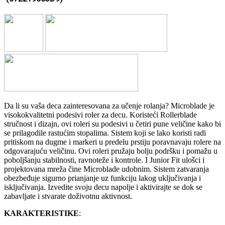
Da li su vaša deca zainteresovana za učenje rolanja? Microblade je
visokokvalitetni podesivi roler za decu. Koristeći Rollerblade
stručnost i dizajn, ovi roleri su podesivi u četiri pune veličine kako bi
se prilagodile rastućim stopalima. Sistem koji se lako koristi radi
pritiskom na dugme i markeri u predelu prstiju poravnavaju rolere na
odgovarajuću veličinu. Ovi roleri pružaju bolju podršku i pomažu u
poboljšanju stabilnosti, ravnoteže i kontrole. I Junior Fit ulošci i
projektovana mreža čine Microblade udobnim. Sistem zatvaranja
obezbeđuje sigurno prianjanje uz funkciju lakog uključivanja i
isključivanja. Izvedite svoju decu napolje i aktivirajte se dok se
zabavljate i stvarate doživotnu aktivnost.
KARAKTERISTIKE
: