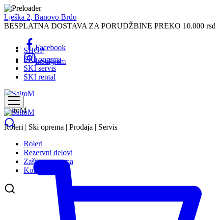
Lješka 2, Banovo Brdo
BESPLATNA DOSTAVA ZA PORUDŽBINE PREKO 10.000 rsd
Facebook
SHOP
SKI oprema
Instagram
SKI servis
SKI rental
SaltoM
Roleri | Ski oprema | Prodaja | Servis
Roleri
Rezervni delovi
Zaštitna oprema
Kontakt