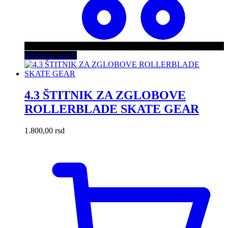
Ovaj
Odaberite opcije
proizvod
ima
više
varijanti.
4.3 ŠTITNIK ZA ZGLOBOVE
Opcije
ROLLERBLADE SKATE GEAR
mogu
biti
izabrane
1.800,00
rsd
na
stranici
proizvoda.