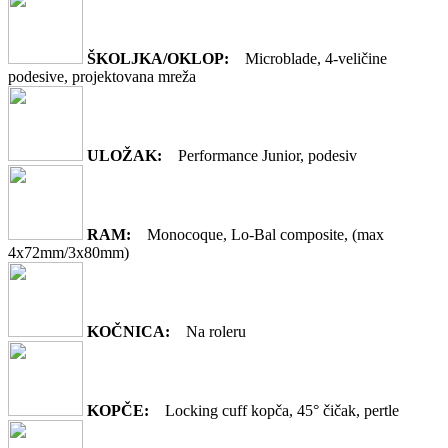
ŠKOLJKA/OKLOP:
Microblade, 4-veličine
podesive, projektovana mreža
ULOŽAK:
Performance Junior, podesiv
RAM:
Monocoque, Lo-Bal composite, (max
4x72mm/3x80mm)
KOČNICA:
Na roleru
KOPČE:
Locking cuff kopča, 45° čičak, pertle