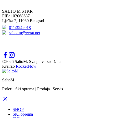
KONTAKT
SALTO M STKR
PIB: 102068687
Lješka 2, 11030 Beograd
011/3542018
salto_m@verat.net
PRATITE NAS
©2026 SaltoM. Sva prava zadržana.
Kreirao
RocketFlow
SaltoM
Roleri | Ski oprema | Prodaja | Servis
SHOP
SKI oprema