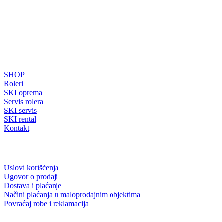
SAJT
SHOP
Roleri
SKI oprema
Servis rolera
SKI servis
SKI rental
Kontakt
INFORMACIJE ZA KUPCE
Uslovi korišćenja
Ugovor o prodaji
Dostava i plaćanje
Načini plaćanja u maloprodajnim objektima
Povraćaj robe i reklamacija