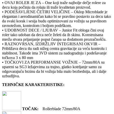
• OVAJ ROLER JE ZA – One koji traže najbolje dečje rolere za
decu koja počinju da rolaju ili traže kvalitetan proizvod.
• PODEŠAVLJENE ČETIRI VELIČINE – Oklop Microblade je
elegantan i aerodinamičan kako bi se pravilno postavio za decu tako
da svaki korak i sesija budu optimizovani za vožnju sa pravilnom
ravnotežom, kontrolom i boljom podrškom.
• UDOBNOST DECE / LJUBAV – Junior Fit obloga čini ovaj
roler tako udoban da deca neće želeti da ih skinu. Konstruisana
mreža stvara prijanjanje poput čarapa sa dodatnom prozračnošću.
• RAZNOVRSAN, IZDRŽLJIV INTEGRISANI OKVIR –
Približava decu tlu radi nižeg centra gravitacije za veću kontrolu i
stabilnost. Takođe ima 3VD sistem za nadogradnju i podešavanje
točkova 3 x 80 mm
• TOČKOVI ZA PERFORMANSE VOŽNJE – 72mm/80A su
upareni sa SG3 ležajevima za trajno, glatko kotrljanje samo za
odgovarajuću brzinu da bi vožnja bila malo bezbednija, ali i dalje
uzbudljiva.
TEHNIČKE KARAKTERISTIKE:
TOČAK:
Rollerblade 72mm/80A