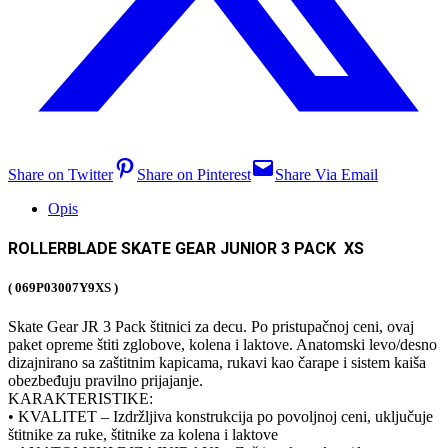
Share on Twitter
Share on Pinterest
Share Via Email
Opis
ROLLERBLADE SKATE GEAR JUNIOR 3 PACK XS
( 069P03007Y9XS )
Skate Gear JR 3 Pack štitnici za decu. Po pristupačnoj ceni, ovaj
paket opreme štiti zglobove, kolena i laktove. Anatomski levo/desno
dizajnirano sa zaštitnim kapicama, rukavi kao čarape i sistem kaiša
obezbeđuju pravilno prijajanje.
KARAKTERISTIKE:
• KVALITET – Izdržljiva konstrukcija po povoljnoj ceni, uključuje
štitnike za ruke, štitnike za kolena i laktove