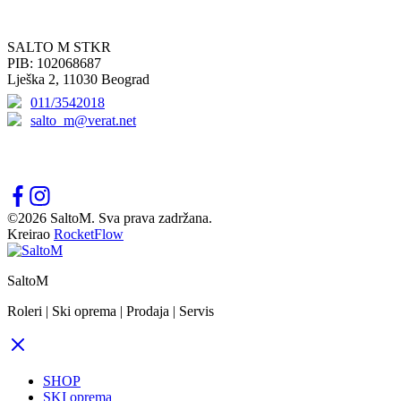
KONTAKT
SALTO M STKR
PIB: 102068687
Lješka 2, 11030 Beograd
011/3542018
salto_m@verat.net
PRATITE NAS
©2026 SaltoM. Sva prava zadržana.
Kreirao
RocketFlow
SaltoM
Roleri | Ski oprema | Prodaja | Servis
SHOP
SKI oprema