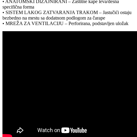
• ANATOMSKI DIZAJNIRANI – Zaštitne kape leva/desna
specifična forma
• SISTEM LAKOG ZATVARANJA TRAKOM – Jastučići ostaju
bezbedno na mestu sa dodatnom podlogom za čarape
• MREŽA ZA VENTILACIJU – Perforirana, podstavljen uložak