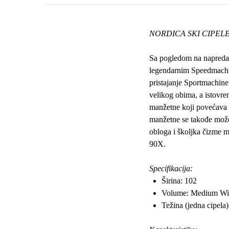
NORDICA SKI CIPELE
Sa pogledom na napred
legendarnim Speedmachine
pristajanje
Sportmachine
velikog obima, a istovre
manžetne koji povećava s
manžetne se takođe može f
obloga i školjka čizme mo
90X.
Specifikacija
:
Širina: 102
Volume: Medium Wi
Težina (jedna cipela