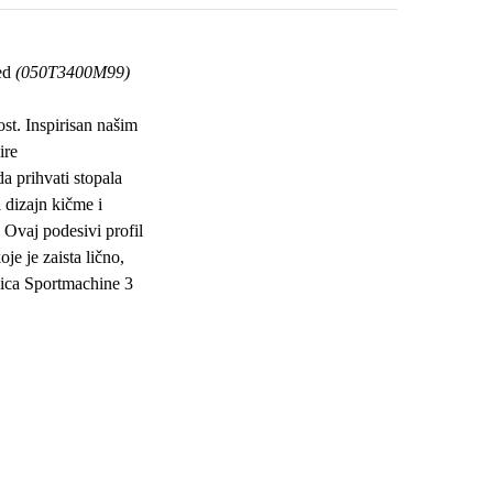
ed
(050T3400M99)
st. Inspirisan našim
ire
 prihvati stopala
 dizajn kičme i
 Ovaj podesivi profil
je je zaista lično,
ica Sportmachine 3