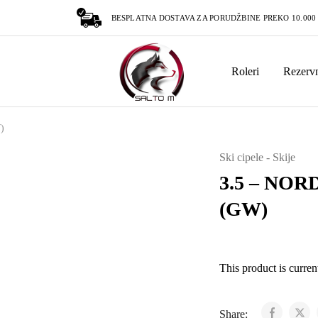
BESPLATNA DOSTAVA ZA PORUDŽBINE PREKO 10.000
Roleri
Rezervn
SaltoM
Roleri
|
Ski
oprema
|
)
Prodaja
|
Servis
Ski cipele - Skije
3.5 – NORD
(GW)
This product is curren
Share: