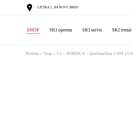
LJEŠKA 2, BANOVO BRDO
SHOP
SKI oprema
SKI servis
SKI rental
Početna
»
Shop
»
3.5 – NORDICA – Sportmachine 3 90X (GW