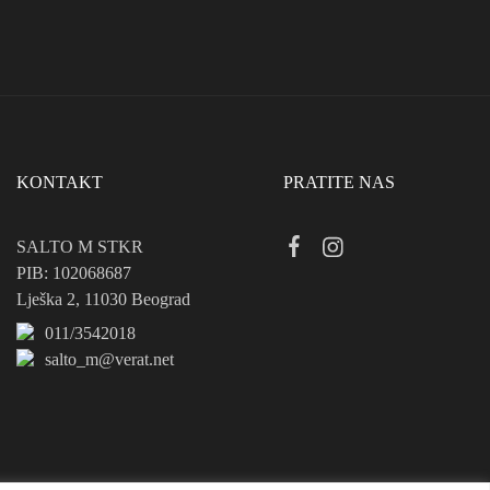
KONTAKT
PRATITE NAS
SALTO M STKR
PIB: 102068687
Lješka 2, 11030 Beograd
011/3542018
salto_m@verat.net