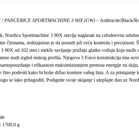
 / PANCERICE SPORTMACHINE 3 90X (GW) –
Anthracite/Black/R
ak,
Nordica Sportmachine 3 90X
stavlja naglasak na celodnevnu udobno
 čizmama, redizajniran je da ponudi još veću kontrolu i preciznost. Š
 3 90X
od 102 mm i mekše savijanje pružaju glatku vožnju koja može da
meno nudi izgled niskog profila. Njegova 3 Force konstrukcija ima novi
amopouzdanje i efikasnost maksimiziranjem prenosa energije na skiju.
ino podesiti kako bi bolje držao konture vašeg lista. A za pristajanje ko
gu se lako prilagoditi. Podignite svoje skijanje i ulepšajte dan uz
Nord
de
): 1700.0 g