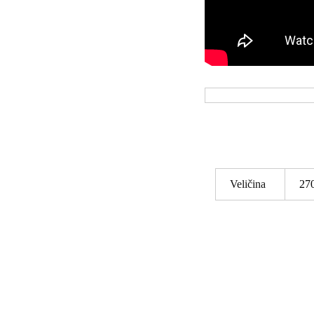
Veličina
270