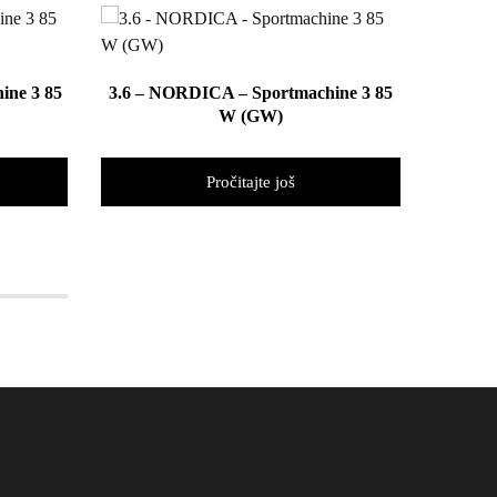
Sportm
ine 3 85
3.6 – NORDICA – Sportmachine 3 85
W (GW)
Pročitajte još