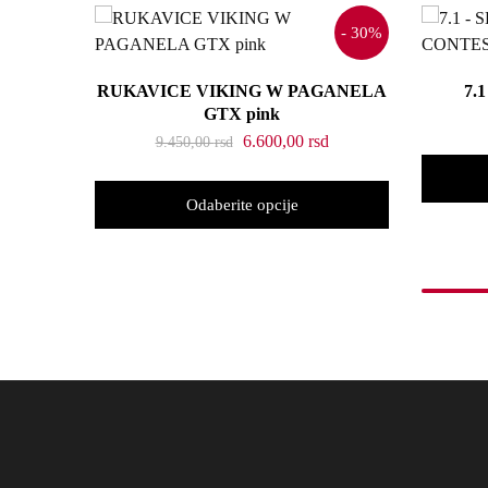
- 30%
RUKAVICE VIKING W PAGANELA
7.
GTX pink
6.600,00
rsd
9.450,00
rsd
Odaberite opcije