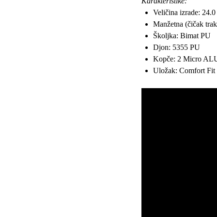
Karakteristike:
Veličina izrade: 24.0
Manžetna (čičak tra
Školjka: Bimat PU
Djon: 5355 PU
Kopče: 2 Micro AL
Uložak: Comfort Fit