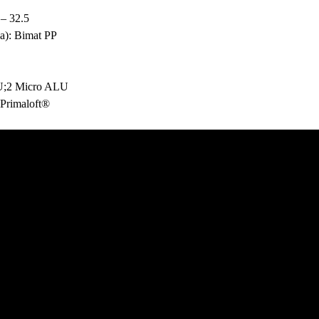
 – 32.5
ka): Bimat PP
U;2 Micro ALU
 Primaloft®