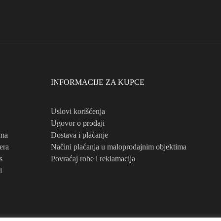
INFORMACIJE ZA KUPCE
Uslovi korišćenja
Ugovor o prodaji
ema
Dostava i plaćanje
era
Načini plaćanja u maloprodajnim objektima
s
Povraćaj robe i reklamacija
l